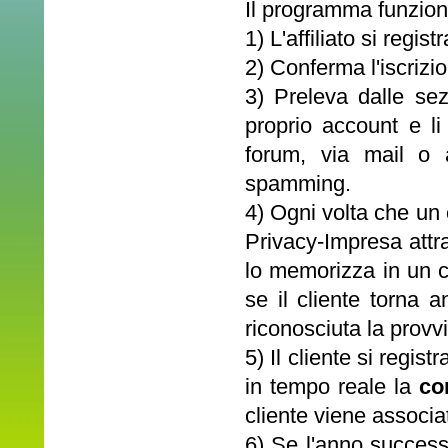
Il programma funzion
1) L'affiliato si regi
2) Conferma l'iscrizi
3) Preleva dalle sez
proprio account e li 
forum, via mail o a
spamming.
4) Ogni volta che un 
Privacy-Impresa attrav
lo memorizza in un c
se il cliente torna
riconosciuta la provvig
5) Il cliente si regist
in tempo reale la
co
cliente viene associato
6) Se l'anno successiv