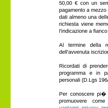
50,00 € con un sempl
pagamento a mezzo bo
dati almeno una dell
richiesta viene mem
l'indicazione a fianc
Al termine della r
dell'avvenuta iscrizio
Ricordati di prendere
programma e in part
personali (D.Lgs 196
Per conoscere pi� a
promuovere come af
vantaggi_privacy_im