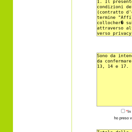
*
In
ho preso v